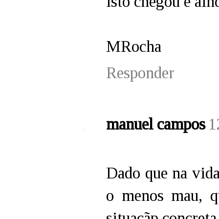
isto chegou e ain
MRocha
Responder
manuel campos
1
Dado que na vida
o menos mau, qu
situaçãp concret