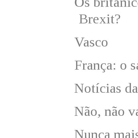
Os britânic
Brexit?
Vasco
França: o s
Notícias da
Não, não v
Nunca mais