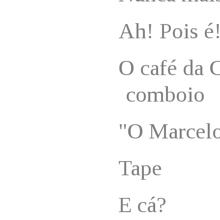
Ah! Pois é
O café da C
comboio
"O Marcel
Tape
E cá?