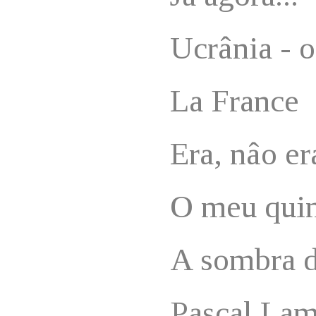
Ucrânia - 
La France
Era, nâo er
O meu quin
A sombra d
Pascal La