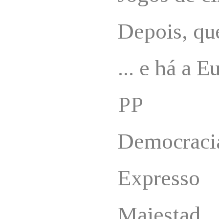
Depois, qu
... e há a E
PP
Democraci
Expresso
Majestad