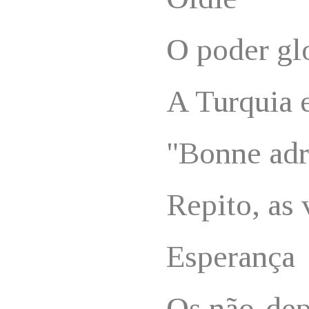
O poder gl
A Turquia 
"Bonne adr
Repito, as 
Esperança
Os não-dep