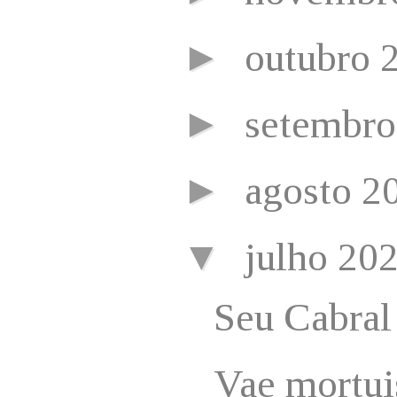
►
outubro 
►
setembr
►
agosto 2
▼
julho 20
Seu Cabral
Vae mortui