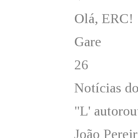
Olá, ERC!
Gare
26
Notícias d
"L' autorou
João Perei