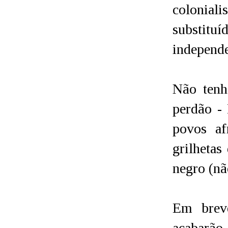
colonia
substituí
independ
Não tenh
perdão - 
povos af
grilhetas
negro (nã
Em breve
acabarão.