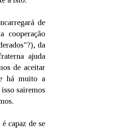
ncarregará de
da cooperação
ederados"?), da
aterna ajuda
mos de aceitar
de há muito a
 isso sairemos
emos.
 é capaz de se