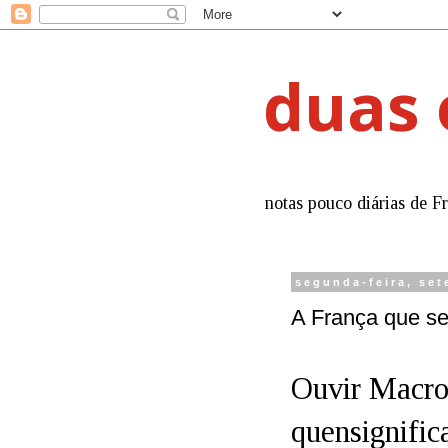
duas 
notas pouco diárias de F
segunda-feira, set
A França que se 
Ouvir Macron
quensignific