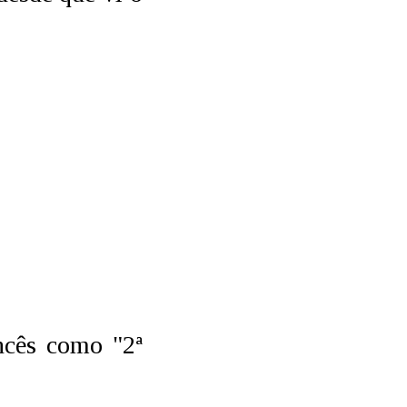
ncês como "2ª