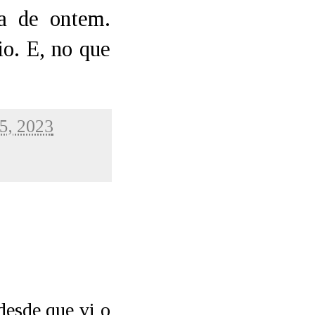
va de ontem.
o. E, no que
25, 2023
desde que vi o