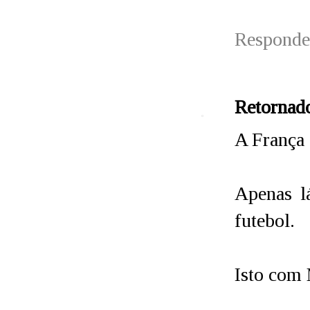
Responde
Retornad
A França 
Apenas lá
futebol.
Isto com 