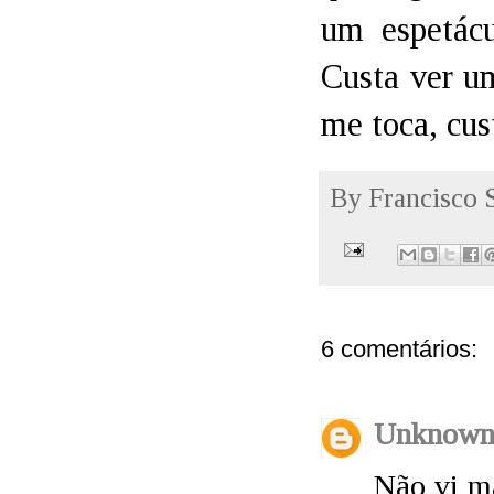
um espetácu
Custa ver u
me toca, cus
By
Francisco 
6 comentários:
Unknow
Não vi ma