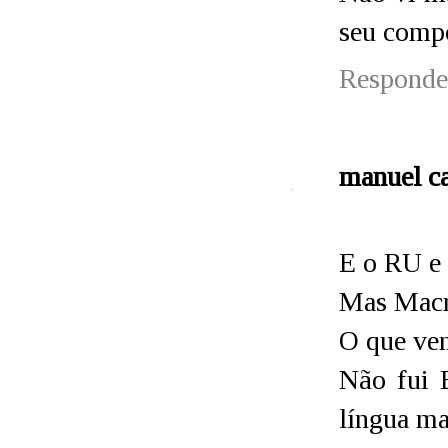
seu compo
Responde
manuel c
E o RU e 
Mas Macro
O que vem
Não fui 
língua ma