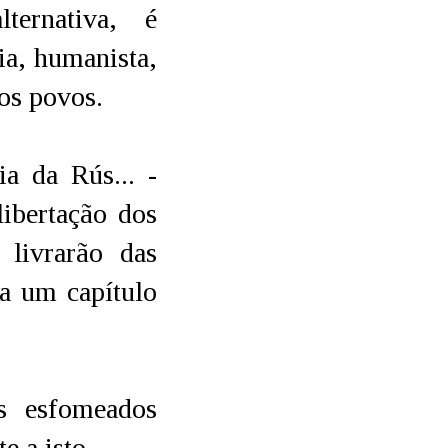
ternativa, é
ia, humanista,
os povos.
a da Rús... -
libertação dos
 livrarão das
 a um capítulo
s esfomeados
e a isto.