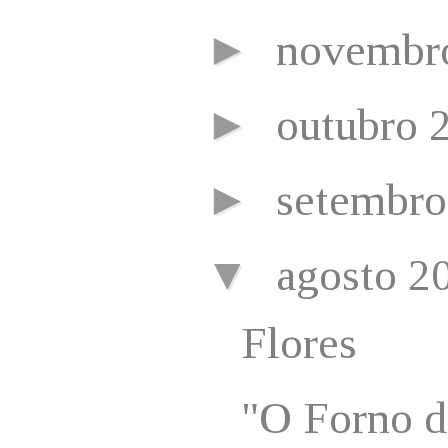
►
novembr
►
outubro 
►
setembr
▼
agosto 2
Flores
"O Forno de