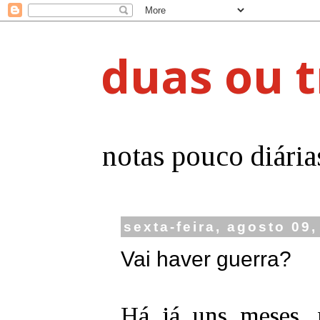
duas ou t
notas pouco diária
sexta-feira, agosto 09
Vai haver guerra?
Há já uns meses,