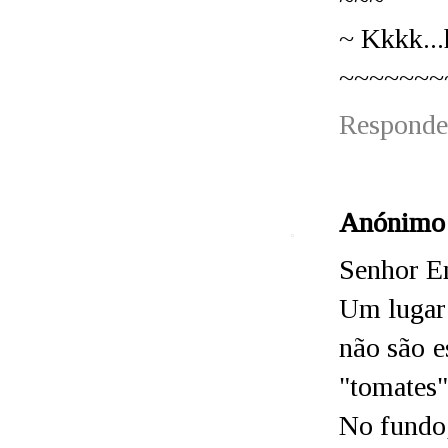
~ Kkkk...
~~~~~~~
Responde
Anónimo
Senhor E
Um lugar 
não são e
"tomates"
No fundo,