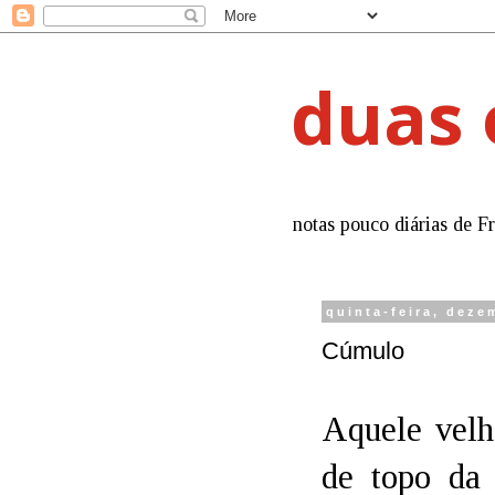
duas 
notas pouco diárias de F
quinta-feira, deze
Cúmulo
Aquele velh
de topo da 