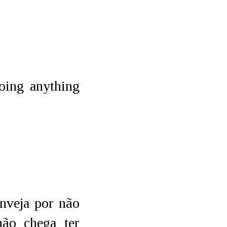
doing anything
nveja por não
não chega ter