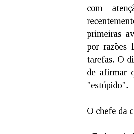
com atenç
recentement
primeiras a
por razões 
tarefas. O d
de afirmar 
"estúpido".
O chefe da c