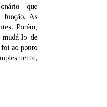
onário que
a função. As
ntes. Porém,
l mudá-lo de
 foi ao ponto
implesmente,