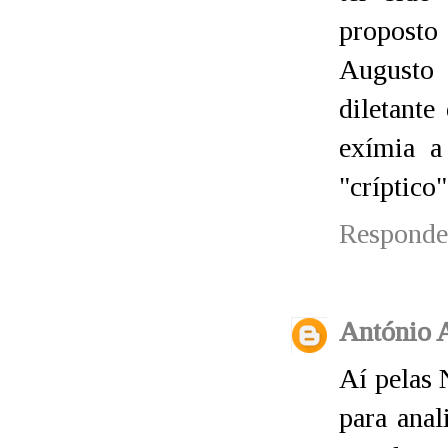
proposto 
Augusto 
diletant
exímia a
"críptico"
Responde
António 
Aí pelas 
para anal