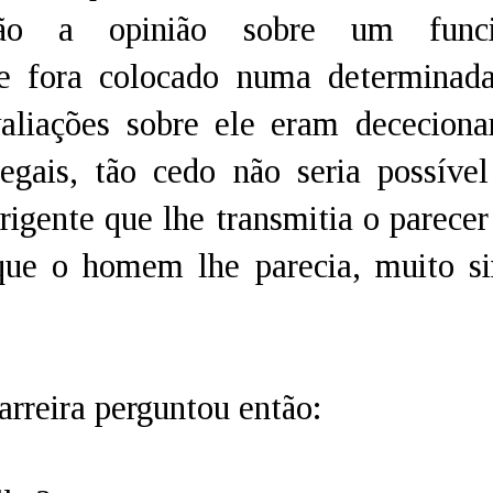
ão a opinião sobre um funci
e fora colocado numa determinad
valiações sobre ele eram dececiona
legais, tão cedo não seria possíve
irigente que lhe transmitia o parecer
que o homem lhe parecia, muito s
arreira perguntou então: