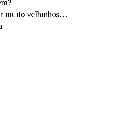
gem?
r muito velhinhos…
a
r