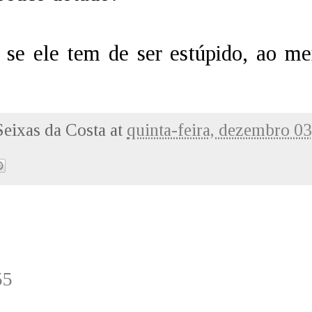
se ele tem de ser estúpido, ao me
Seixas da Costa
at
quinta-feira, dezembro 0
55