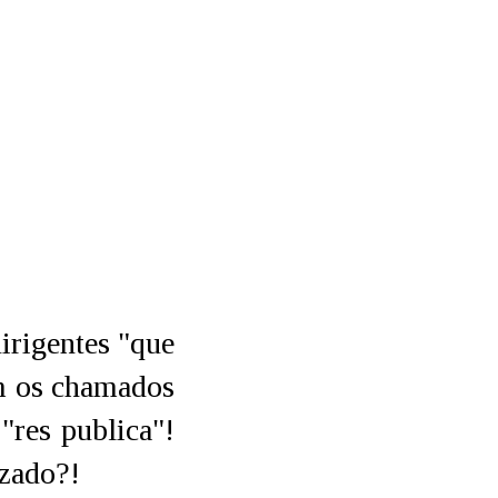
irigentes "que
m os chamados
"res publica"!
izado?!