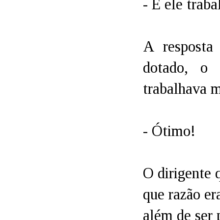
- E ele traba
A resposta
dotado, o 
trabalhava m
- Ótimo!
O dirigente 
que razão er
além de ser