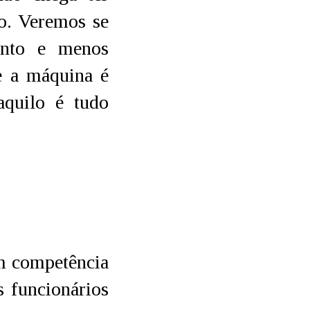
o. Veremos se
ento e menos
e a máquina é
aquilo é tudo
êm competência
 funcionários