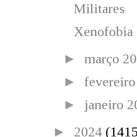
Militares
Xenofobia
►
março 2
►
fevereir
►
janeiro 
►
2024
(1415