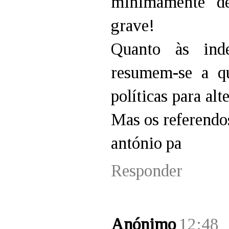
minimamente de
grave!
Quanto às inde
resumem-se a qu
políticas para alt
Mas os referendos
antónio pa
Responder
Anónimo
12:48