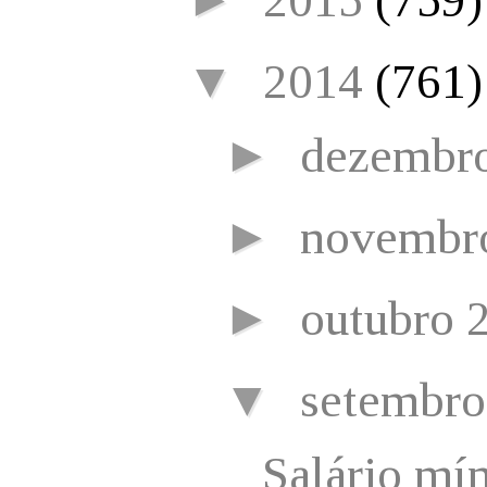
2015
(759)
▼
2014
(761)
►
dezembr
►
novembr
►
outubro 
▼
setembr
Salário mí