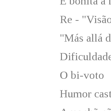
É bonita a 
Re - "Visã
"Más allá d
Dificuldad
O bi-voto
Humor cas