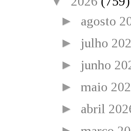
▼
2026
(759)
►
agosto 2
►
julho 20
►
junho 2
►
maio 20
►
abril 20
►
março 2