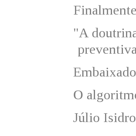
Finalmente
"A doutrin
preventiv
Embaixador
O algorit
Júlio Isidro