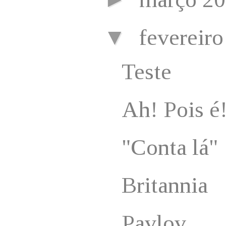
▼
fevereir
Teste
Ah! Pois é
"Conta lá"
Britannia
Pavlov