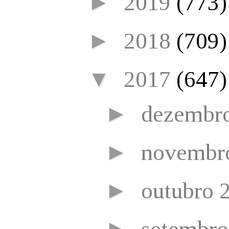
►
2019
(773)
►
2018
(709)
▼
2017
(647)
►
dezembr
►
novembr
►
outubro 
►
setembr