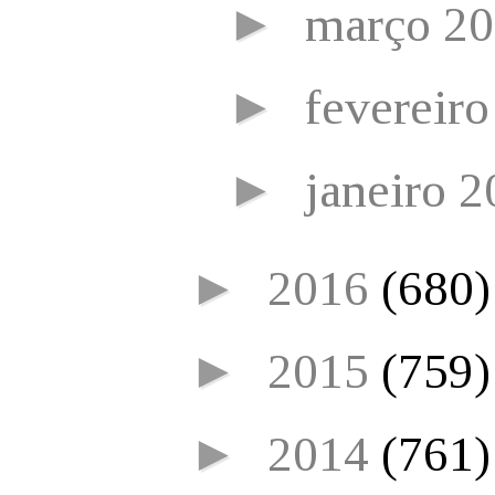
►
março 2
►
fevereir
►
janeiro 
►
2016
(680)
►
2015
(759)
►
2014
(761)