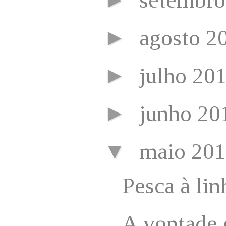
►
agosto 2
►
julho 20
►
junho 2
▼
maio 20
Pesca à lin
A vontade 